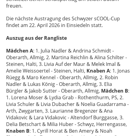
freuen.
Die nächste Austragung des Schwyzer sCOOL-Cup
findet am 22. April 2026 in Einsiedeln statt.
Auszug aus der Rangliste
Mädchen A
: 1. Julia Nadler & Andrina Schmidt -
Oberarth, Allmig, 2. Martina Reichlin & Alina Schilter -
Steinen, Halti, 3. Livia Auf der Maur & Melek Imal &
Amelie Weissoertel - Steinen, Halti,
Knaben A
: 1. Jonas
Rüegg & Maro Kennel - Oberarth, Allmig, 2. Robin
Nadler & Lukas König - Oberarth, Allmig, 3. Elia
Bürgler & Jakob Sutter - Oberarth, Allmig,
Mädchen B
:
1. Lorena Moser & Lydia Grab - Rothenthurm, PS, 2.
Livia Schuler & Livia Dubacher & Noelia Guadarrama -
Arth, Zwygarten, 3. Laurianne Bregenzer & Ana
Vidakovic & Lara Vidakovic - Altendorf Burggasse, 3.
Delia Betschart & Milia Huber - Schwyz, Herrengasse,
Knaben B
: 1. Cyrill Horat & Ben Amery & Noah