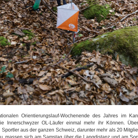
tionalen Orientierungslauf-Wochenende des Jahres im Kan
die Innerschwyzer OL-Läufer einmal mehr ihr Können. Übe
 Sportler aus der ganzen Schweiz, darunter mehr als 20 Mitglie
u, massen sich am Samstag über die Langdistanz und am Son