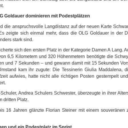
t.
G Goldauer dominieren mit Podestplätzen
d die anspruchsvolle Langdistanz auf der neuen Karte Schw
s zeigte sich einmal mehr, dass die
OLG Goldauer
in der Di
ders stark sind.
icherte sich den ersten Platz in der Kategorie Damen A Lang. A
z von 6,5 Kilometern und 320 Höhenmetern benötigte die Schw
ten und 7 Sekunden
– und gewann damit mit
15 Sekunden Vor
mstand kam ihr zugute: Die Tessinerin Giulia Maddalena, d
zeit aufwies, hatte nicht alle richtigen Posten gestempelt un
ert.
-Schuler
, Andrea Schulers Schwester, überzeugte in ihrer Alter
em
dritten Platz
.
bis 16 Jahren glänzte
Florian Steiner
mit einem
souveränen 
en und ein Podestplatz im Sprint