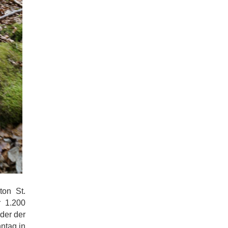
ton St.
r 1.200
der der
ntag in