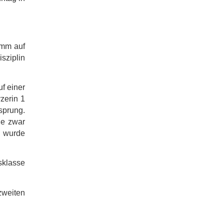
amm auf
sziplin
uf einer
yzerin
1
sprung
.
ie zwar
d wurde
sklasse
zweiten