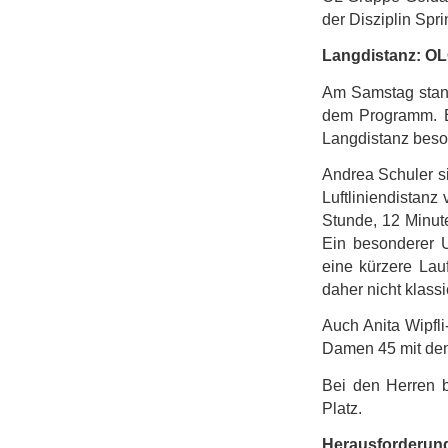
der Disziplin Sprin
Langdistanz: OL
Am Samstag stan
dem Programm. E
Langdistanz beson
Andrea Schuler
s
Luftliniendistan
Stunde, 12 Minu
Ein besonderer U
eine kürzere Lauf
daher nicht klassi
Auch
Anita Wipfli
Damen 45 mit d
Bei den Herren 
Platz
.
Herausforderung