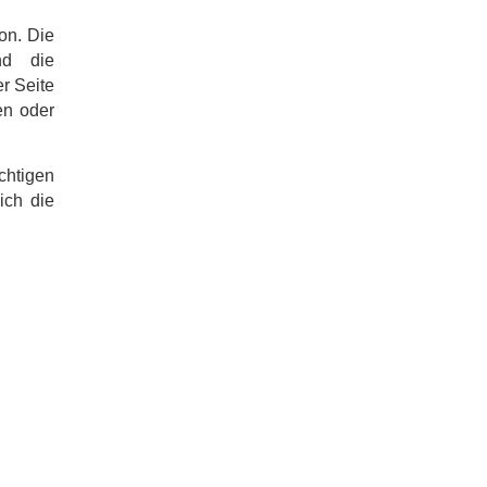
on. Die
nd die
r Seite
en oder
chtigen
ich die